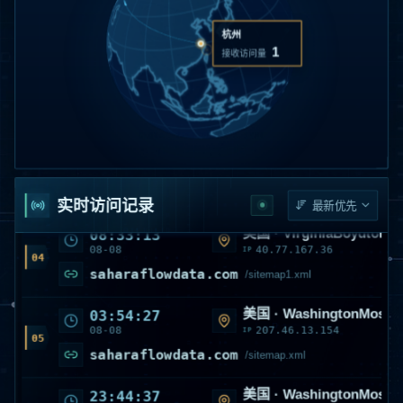
saharaflowdata.com
/sitemap_index.xml
杭州
1
美国 · WashingtonMoses
13:43:17
接收访问量
08-08
207.46.13.83
IP
02
saharaflowdata.com
/sitemap.xml
SwedenStockholmStock
11:19:33
08-08
185.139.164.249
IP
03
saharaflowdata.com
/llms.txt
实时访问记录
美国 · VirginiaBoydton
08:33:13
08-08
40.77.167.36
IP
04
saharaflowdata.com
/sitemap1.xml
美国 · WashingtonMoses
03:54:27
08-08
207.46.13.154
IP
05
saharaflowdata.com
/sitemap.xml
美国 · WashingtonMoses
23:44:37
08-07
207.46.13.9
IP
06