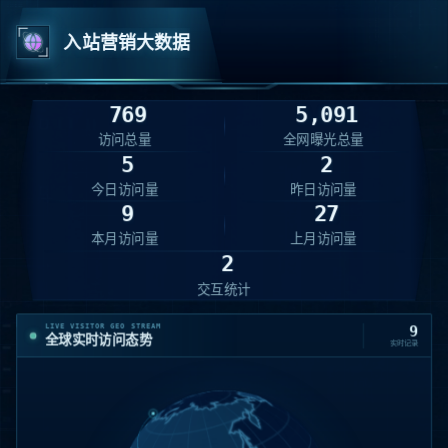
入站营销大数据
769
5,091
访问总量
全网曝光总量
5
2
今日访问量
昨日访问量
9
27
本月访问量
上月访问量
2
交互统计
LIVE VISITOR GEO STREAM
9
全球实时访问态势
实时记录
美国 · WashingtonMoses
15:40:10
08-08
207.46.13.170
IP
01